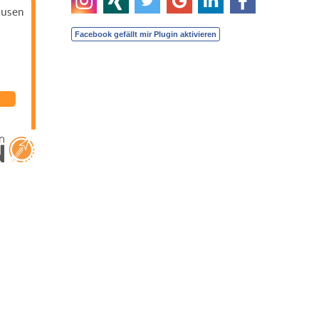
ausen
ater
usen Ines
uba
hat
ternen |
erater
usen Ines
wertungen
enBESTEN.de