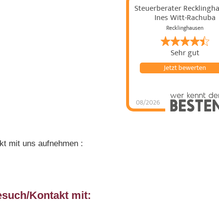
Steuerberater Recklingh
Ines Witt-Rachuba
Recklinghausen
Sehr gut
Jetzt bewerten
08/2026
Steuerber
Recklingha
Witt-Rach
4.69
von
5
S
87
Steuerb
Recklingha
Witt-
t mit uns aufnehmen :
Rachuba
Be
auf
werkenntd
esuch/Kontakt mit: