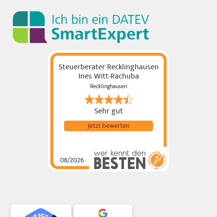
Steuerberater Recklinghausen
Ines Witt-Rachuba
Recklinghausen
Sehr gut
Jetzt bewerten
08/2026
Steuerberater
Recklinghausen Ines
Witt-Rachuba
hat
4.69
von
5
Sternen |
87
Steuerberater
Recklinghausen Ines
Witt-
Rachuba
Bewertungen
auf
werkenntdenBESTEN.de