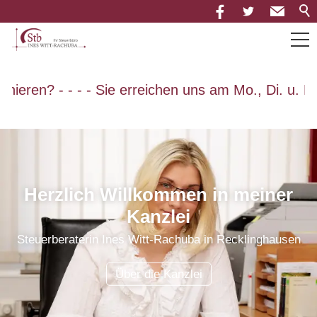
Über uns
eren? - - - - Sie erreichen uns am Mo., Di. u. Do. v
Leistungen
Neuigkeiten
Herzlich Willkommen in meiner
Kanzlei
Mandantenportal
Steuerberaterin Ines Witt-Rachuba in Recklinghausen
Downloads
Über die Kanzlei